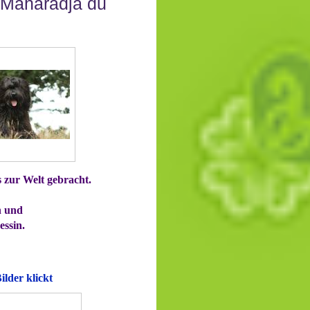
 Maharadja du
s zur Welt gebracht.
n und
essin.
ilder klickt