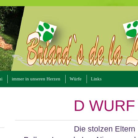
ni
immer in unseren Herzen
Würfe
Links
D WURF
Die stolzen Eltern