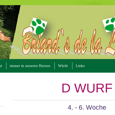
ni
immer in unseren Herzen
Würfe
Links
D WURF
4. - 6. Woche