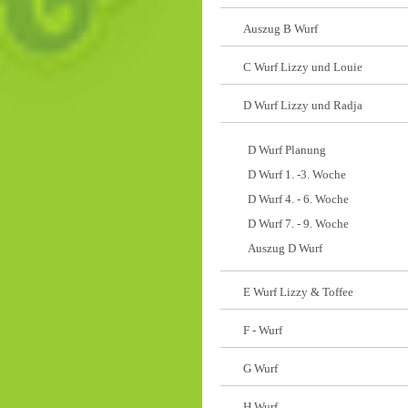
Auszug B Wurf
C Wurf Lizzy und Louie
D Wurf Lizzy und Radja
D Wurf Planung
D Wurf 1. -3. Woche
D Wurf 4. - 6. Woche
D Wurf 7. - 9. Woche
Auszug D Wurf
E Wurf Lizzy & Toffee
F - Wurf
G Wurf
H Wurf