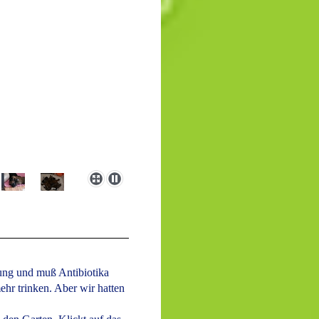
dung und muß Antibiotika
hr trinken. Aber wir hatten