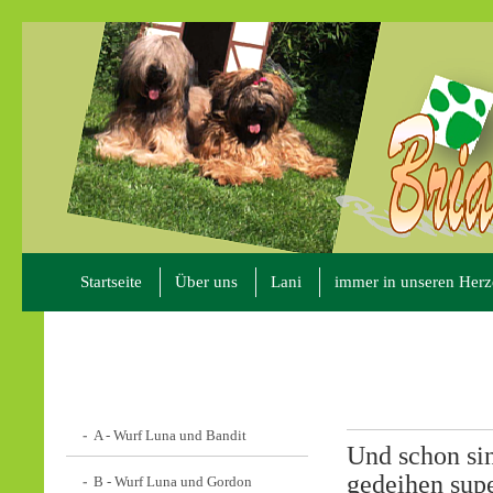
Startseite
Über uns
Lani
immer in unseren Her
A - Wurf Luna und Bandit
Und schon si
gedeihen supe
B - Wurf Luna und Gordon