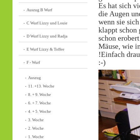
Es hat sich v
Auszug B Wurf
die Augen und
wenn sie sich
C Wurf Lizzy und Louie
klappt schon 
D Wurf Lizzy und Radja
schon erobert
Mäuse, wie i
E Wurf Lizzy & Toffee
!Einfach drau
:-)
F - Wurf
Auszug
11. +13. Woche
8. + 9. Woche
6. + 7. Woche
4. + 5. Woche
3. Woche
2. Woche
1. Woche