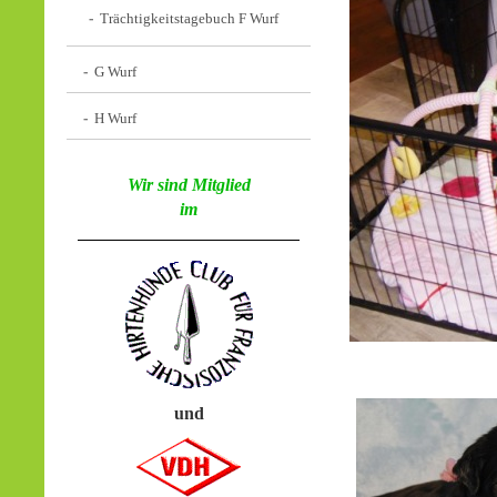
Trächtigkeitstagebuch F Wurf
G Wurf
H Wurf
Wir sind Mitglied
im
und