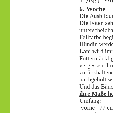
31,6kg ( +- 0
6. Woche
Die Ausbildun
Die Föten se
unterscheidba
Fellfarbe beg
Hündin werde
Lani wird imm
Futtermäcklig
vergessen. I
zurückhaltend
nachgeholt wi
Und das Bäuchl
ihre Maße he
Umfang:
vorne 77 c