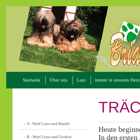
Startseite
Über uns
Lani
immer in unseren Her
TRÄC
A - Wurf Luna und Bandit
Heute beginne
In den erste
B - Wurf Luna und Gordon