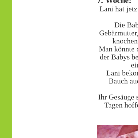
7. Woche:
Lani hat jet
Die Bab
Gebärmutter,
knochen 
Man könnte d
der Babys be
ei
Lani bekom
Bauch auc
Ihr Gesäuge 
Tagen hoff