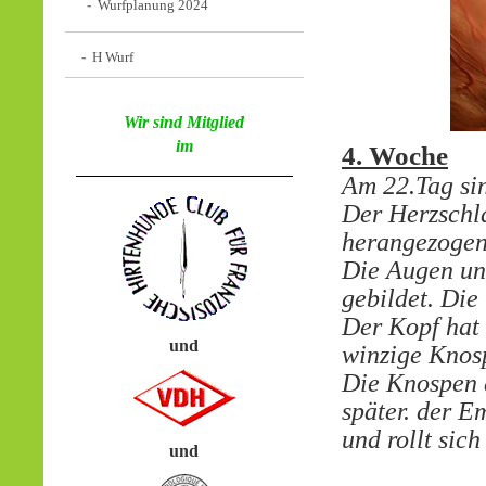
Wurfplanung 2024
H Wurf
Wir sind Mitglied
im
4. Woche
Am 22.Tag si
Der Herzschla
herangezogen
Die Augen un
gebildet. Die
Der Kopf hat 
und
winzige Knos
Die Knospen d
später. der E
und rollt sic
und