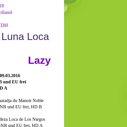
18
olland
 VDH
a Luna Loca
azy
9.03.2016
d EU frei
A
radja du Manoir Noble
d EU frei, HD B
leza Loca de Los Niegos
und EU frei, HD A