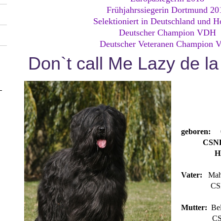
Frühjahrssiegerin Dortmund 20
Selektioniert in Deutschland und H
Deutscher Champion VDH
Deutscher Veteranen Champion
Don`t call Me Lazy de l
L
geboren: 0
CSNB un
HD 
Vater:
Maha
CSNB un
Mutter:
Bel
CSNB 