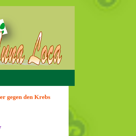
ber gegen den Krebs
7