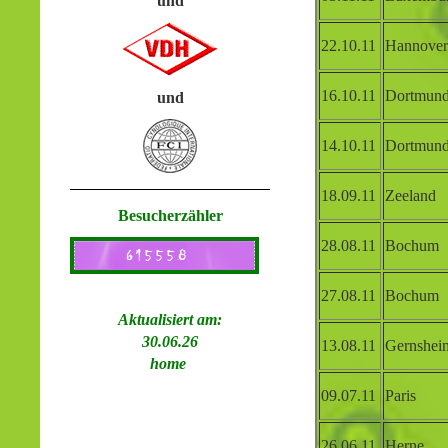
und
22.10.11
Hannover
16.10.11
Dortmun
und
14.10.11
Dortmun
18.09.11
Zeeland
Besucherzähler
28.08.11
Bochum
27.08.11
Bochum
Aktualisiert am:
30.06.26
13.08.11
Gernshei
home
09.07.11
Paris
26.06.11
Herne