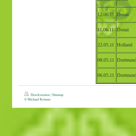
12.06.11
Douai
11.06.11
Douai
22.05.11
Holland
08.05.11
Dortmun
06.05.11
Dortmun
Druckversion
|
Sitemap
© Michael Krömer