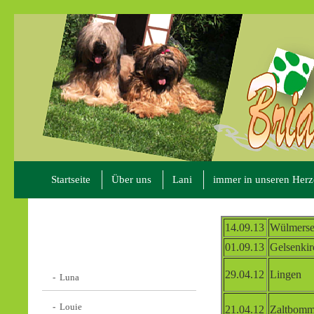
Startseite
Über uns
Lani
immer in unseren Her
14.09.13
Wülmers
01.09.13
Gelsenkir
29.04.12
Lingen
Luna
Louie
21.04.12
Zaltbomm